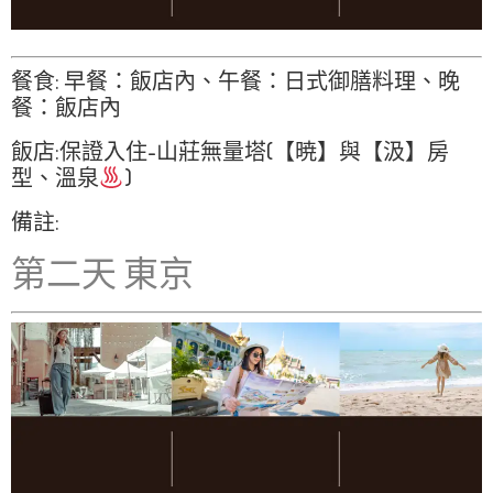
餐食: 早餐：飯店內、午餐：日式御膳料理、晚
餐：飯店內
飯店:保證入住-山莊無量塔(【暁】與【汲】房
型、溫泉
)
備註:
第二天
東京