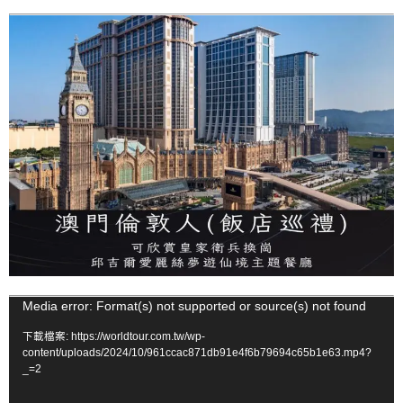
視
Media error: Format(s) not supported or source(s) not found
訊
下載檔案: https://worldtour.com.tw/wp-
播
content/uploads/2024/10/961ccac871db91e4f6b79694c65b1e63.mp4?
_=2
放