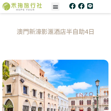
澳門新濠影滙酒店半自助4日