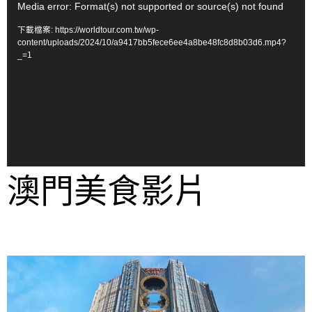
視
Media error: Format(s) not supported or source(s) not found
訊
下載檔案: https://worldtour.com.tw/wp-
播
content/uploads/2024/10/a9417bb5fece6ee4a8be48fc8d8b03d6.mp4?
_=1
放
器
澳門美食影片