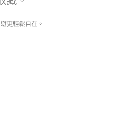
旅遊更輕鬆自在。
。