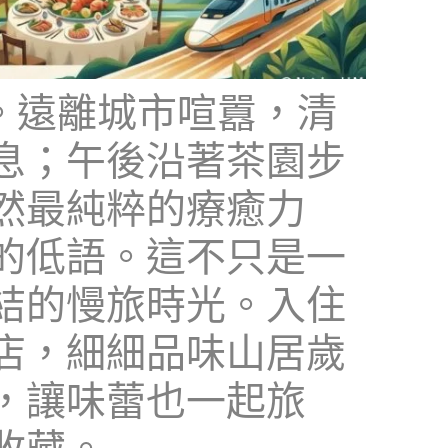
來。遠離城市喧囂，清
息；午後沿著茶園步
然最純粹的療癒力
的低語。這不只是一
結的慢旅時光。入住
店，細細品味山居歲
，讓味蕾也一起旅
收藏。