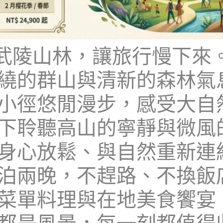
尺的武陵山林，讓旅行慢下
繞的群山與清新的森林氣
小徑悠閒漫步，感受大自
下聆聽高山的寧靜與微風
身心放鬆、與自然重新連
泊兩晚，不趕路、不換飯
菜單料理與在地美食饗宴
都是風景，每一刻都值得