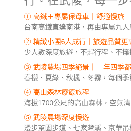
① 高鐵＋專屬保母車｜舒適慢旅
台南高鐵直達南港，再由專屬九人
② 精緻小團6人成行｜旅遊品質更
少人數深度旅遊，不趕行程、不擁
③ 武陵農場四季絕景｜一年四季
春櫻、夏綠、秋楓、冬霧，每個季
④ 高山森林療癒旅程
海拔1700公尺的高山森林，空
⑤ 武陵農場深度慢遊
漫步茶園步道、七家灣溪、京華吊