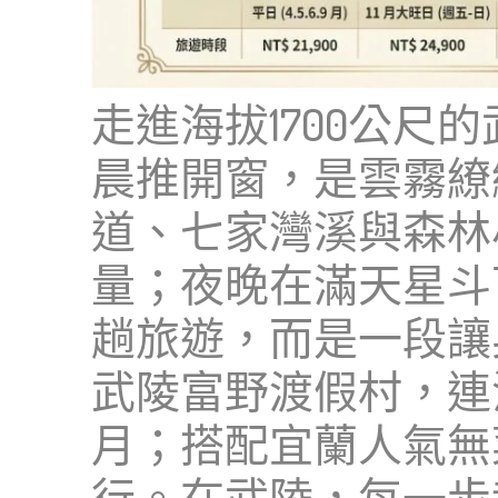
走進海拔1700公
晨推開窗，是雲霧繚
道、七家灣溪與森林
量；夜晚在滿天星斗
趟旅遊，而是一段讓
武陵富野渡假村，連
月；搭配宜蘭人氣無
行。在武陵，每一步